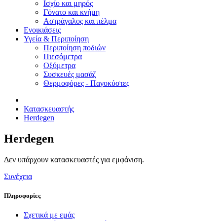
Ισχίο και μηρός
Γόνατο και κνήμη
Αστράγαλος και πέλμα
Ενοικιάσεις
Υγεία & Περιποίηση
Περιποίηση ποδιών
Πιεσόμετρα
Οξύμετρα
Συσκευές μασάζ
Θερμοφόρες - Παγοκύστες
Κατασκευαστής
Herdegen
Herdegen
Δεν υπάρχουν κατασκευαστές για εμφάνιση.
Συνέχεια
Πληροφορίες
Σχετικά με εμάς