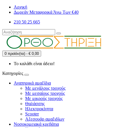
Αρχική
Δωρεάν Μεταφορικά Άνω Των €40
210 50 25 665
0 προϊόν(τα) - € 0,00
Το καλάθι είναι άδειο!
Κατηγορίες
Αναπηρικά αμαξίδια
Με μεγάλους τροχούς
Με μεσαίους τροχούς
Με μικρούς τροχούς
Θαλάσσης
Ηλεκτροκίνητα
Scooter
Αξεσουάρ αμαξιδίων
Νοσοκομειακά κρεβάτια