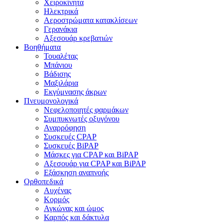
Χειροκίνητα
Ηλεκτρικά
Αεροστρώματα κατακλίσεων
Γερανάκια
Αξεσουάρ κρεβατιών
Βοηθήματα
Τουαλέτας
Μπάνιου
Βάδισης
Μαξιλάρια
Εκγύμνασης άκρων
Πνευμονολογικά
Νεφελοποιητές φαρμάκων
Συμπυκνωτές οξυγόνου
Αναρρόφηση
Συσκευές CPAP
Συσκευές BiPAP
Μάσκες για CPAP και BiPAP
Αξεσουάρ για CPAP και BiPAP
Εξάσκηση αναπνοής
Ορθοπεδικά
Αυχένας
Κορμός
Αγκώνας και ώμος
Καρπός και δάκτυλα