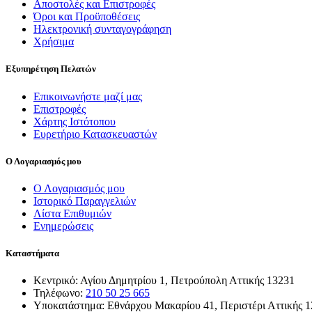
Αποστολές και Επιστροφές
Όροι και Προϋποθέσεις
Ηλεκτρονική συνταγογράφηση
Χρήσιμα
Εξυπηρέτηση Πελατών
Επικοινωνήστε μαζί μας
Επιστροφές
Χάρτης Ιστότοπου
Ευρετήριο Κατασκευαστών
Ο Λογαριασμός μου
Ο Λογαριασμός μου
Ιστορικό Παραγγελιών
Λίστα Επιθυμιών
Ενημερώσεις
Καταστήματα
Κεντρικό: Αγίου Δημητρίου 1, Πετρούπολη Αττικής 13231
Τηλέφωνο:
210 50 25 665
Υποκατάστημα: Εθνάρχου Μακαρίου 41, Περιστέρι Αττικής 