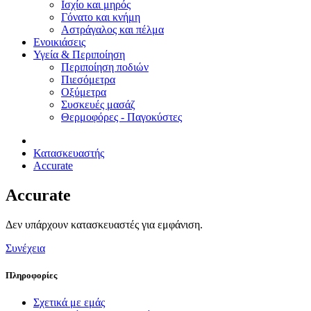
Ισχίο και μηρός
Γόνατο και κνήμη
Αστράγαλος και πέλμα
Ενοικιάσεις
Υγεία & Περιποίηση
Περιποίηση ποδιών
Πιεσόμετρα
Οξύμετρα
Συσκευές μασάζ
Θερμοφόρες - Παγοκύστες
Κατασκευαστής
Accurate
Accurate
Δεν υπάρχουν κατασκευαστές για εμφάνιση.
Συνέχεια
Πληροφορίες
Σχετικά με εμάς