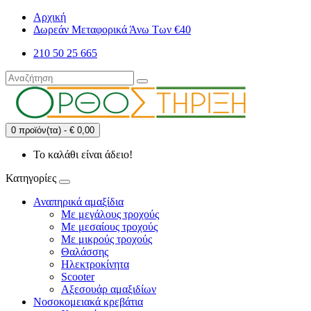
Αρχική
Δωρεάν Μεταφορικά Άνω Των €40
210 50 25 665
0 προϊόν(τα) - € 0,00
Το καλάθι είναι άδειο!
Κατηγορίες
Αναπηρικά αμαξίδια
Με μεγάλους τροχούς
Με μεσαίους τροχούς
Με μικρούς τροχούς
Θαλάσσης
Ηλεκτροκίνητα
Scooter
Αξεσουάρ αμαξιδίων
Νοσοκομειακά κρεβάτια