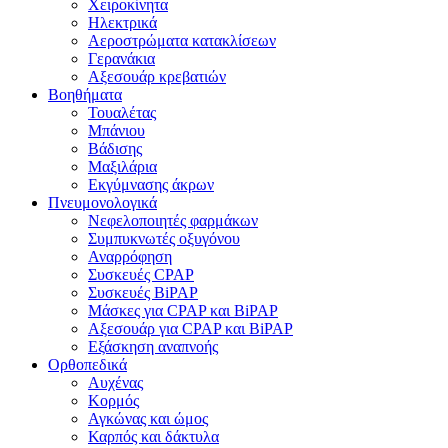
Χειροκίνητα
Ηλεκτρικά
Αεροστρώματα κατακλίσεων
Γερανάκια
Αξεσουάρ κρεβατιών
Βοηθήματα
Τουαλέτας
Μπάνιου
Βάδισης
Μαξιλάρια
Εκγύμνασης άκρων
Πνευμονολογικά
Νεφελοποιητές φαρμάκων
Συμπυκνωτές οξυγόνου
Αναρρόφηση
Συσκευές CPAP
Συσκευές BiPAP
Μάσκες για CPAP και BiPAP
Αξεσουάρ για CPAP και BiPAP
Εξάσκηση αναπνοής
Ορθοπεδικά
Αυχένας
Κορμός
Αγκώνας και ώμος
Καρπός και δάκτυλα