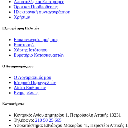
Αποστολές και Επιστροφές
Όροι και Προϋποθέσεις
Ηλεκτρονική συνταγογράφηση
Χρήσιμα
Εξυπηρέτηση Πελατών
Επικοινωνήστε μαζί μας
Επιστροφές
Χάρτης Ιστότοπου
Ευρετήριο Κατασκευαστών
Ο Λογαριασμός μου
Ο Λογαριασμός μου
Ιστορικό Παραγγελιών
Λίστα Επιθυμιών
Ενημερώσεις
Καταστήματα
Κεντρικό: Αγίου Δημητρίου 1, Πετρούπολη Αττικής 13231
Τηλέφωνο:
210 50 25 665
Υποκατάστημα: Εθνάρχου Μακαρίου 41, Περιστέρι Αττικής 