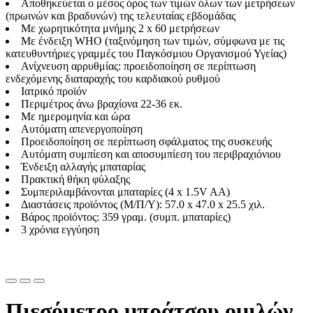
Αποθηκεύεται ο μέσος όρος των τιμών όλων των μετρήσεων
(πρωινών και βραδυνών) της τελευταίας εβδομάδας
Με χωρητικότητα μνήμης 2 x 60 μετρήσεων
Με ένδειξη WHO (ταξινόμηση των τιμών, σύμφωνα με τις
κατευθυντήριες γραμμές του Παγκόσμιου Οργανισμού Υγείας)
Ανίχνευση αρρυθμίας: προειδοποίηση σε περίπτωση
ενδεχόμενης διαταραχής του καρδιακού ρυθμού
Ιατρικό προϊόν
Περιμέτρος άνω βραχίονα 22-36 εκ.
Με ημερομηνία και ώρα
Αυτόματη απενεργοποίηση
Προειδοποίηση σε περίπτωση σφάλματος της συσκευής
Αυτόματη συμπίεση και αποσυμπίεση του περιβραχιόνιου
Ένδειξη αλλαγής μπαταρίας
Πρακτική θήκη φύλαξης
Συμπεριλαμβάνονται μπαταρίες (4 x 1.5V AA)
Διαστάσεις προϊόντος (Μ/Π/Υ): 57.0 x 47.0 x 25.5 χιλ.
Βάρος προϊόντος: 359 γραμ. (συμπ. μπαταρίες)
3 χρόνια εγγύηση
Πιεσόμετρο μπράτσου ομιλών