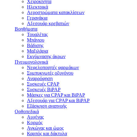
Χειροκίνητα
Ηλεκτρικά
Αεροστρώματα κατακλίσεων
Γερανάκια
Αξεσουάρ κρεβατιών
Βοηθήματα
Τουαλέτας
Μπάνιου
Βάδισης
Μαξιλάρια
Εκγύμνασης άκρων
Πνευμονολογικά
Νεφελοποιητές φαρμάκων
Συμπυκνωτές οξυγόνου
Αναρρόφηση
Συσκευές CPAP
Συσκευές BiPAP
Μάσκες για CPAP και BiPAP
Αξεσουάρ για CPAP και BiPAP
Εξάσκηση αναπνοής
Ορθοπεδικά
Αυχένας
Κορμός
Αγκώνας και ώμος
Καρπός και δάκτυλα