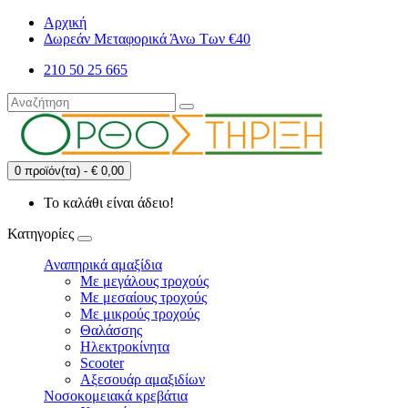
Αρχική
Δωρεάν Μεταφορικά Άνω Των €40
210 50 25 665
0 προϊόν(τα) - € 0,00
Το καλάθι είναι άδειο!
Κατηγορίες
Αναπηρικά αμαξίδια
Με μεγάλους τροχούς
Με μεσαίους τροχούς
Με μικρούς τροχούς
Θαλάσσης
Ηλεκτροκίνητα
Scooter
Αξεσουάρ αμαξιδίων
Νοσοκομειακά κρεβάτια