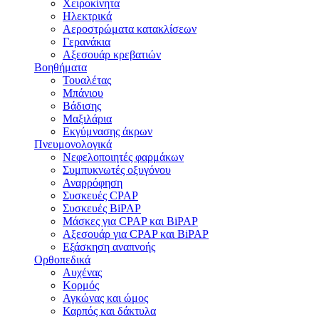
Χειροκίνητα
Ηλεκτρικά
Αεροστρώματα κατακλίσεων
Γερανάκια
Αξεσουάρ κρεβατιών
Βοηθήματα
Τουαλέτας
Μπάνιου
Βάδισης
Μαξιλάρια
Εκγύμνασης άκρων
Πνευμονολογικά
Νεφελοποιητές φαρμάκων
Συμπυκνωτές οξυγόνου
Αναρρόφηση
Συσκευές CPAP
Συσκευές BiPAP
Μάσκες για CPAP και BiPAP
Αξεσουάρ για CPAP και BiPAP
Εξάσκηση αναπνοής
Ορθοπεδικά
Αυχένας
Κορμός
Αγκώνας και ώμος
Καρπός και δάκτυλα