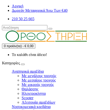
Αρχική
Δωρεάν Μεταφορικά Άνω Των €40
210 50 25 665
0 προϊόν(τα) - € 0,00
Το καλάθι είναι άδειο!
Κατηγορίες
Αναπηρικά αμαξίδια
Με μεγάλους τροχούς
Με μεσαίους τροχούς
Με μικρούς τροχούς
Θαλάσσης
Ηλεκτροκίνητα
Scooter
Αξεσουάρ αμαξιδίων
Νοσοκομειακά κρεβάτια