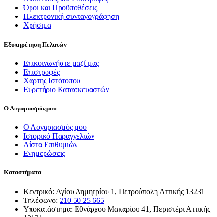
Όροι και Προϋποθέσεις
Ηλεκτρονική συνταγογράφηση
Χρήσιμα
Εξυπηρέτηση Πελατών
Επικοινωνήστε μαζί μας
Επιστροφές
Χάρτης Ιστότοπου
Ευρετήριο Κατασκευαστών
Ο Λογαριασμός μου
Ο Λογαριασμός μου
Ιστορικό Παραγγελιών
Λίστα Επιθυμιών
Ενημερώσεις
Καταστήματα
Κεντρικό: Αγίου Δημητρίου 1, Πετρούπολη Αττικής 13231
Τηλέφωνο:
210 50 25 665
Υποκατάστημα: Εθνάρχου Μακαρίου 41, Περιστέρι Αττικής