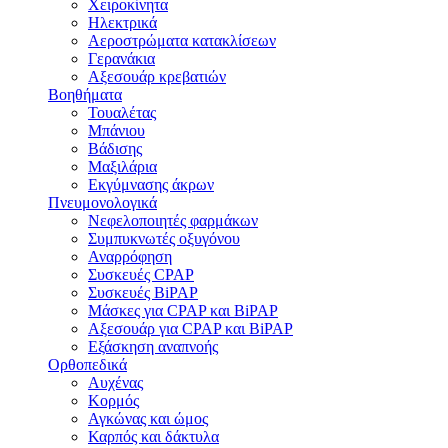
Χειροκίνητα
Ηλεκτρικά
Αεροστρώματα κατακλίσεων
Γερανάκια
Αξεσουάρ κρεβατιών
Βοηθήματα
Τουαλέτας
Μπάνιου
Βάδισης
Μαξιλάρια
Εκγύμνασης άκρων
Πνευμονολογικά
Νεφελοποιητές φαρμάκων
Συμπυκνωτές οξυγόνου
Αναρρόφηση
Συσκευές CPAP
Συσκευές BiPAP
Μάσκες για CPAP και BiPAP
Αξεσουάρ για CPAP και BiPAP
Εξάσκηση αναπνοής
Ορθοπεδικά
Αυχένας
Κορμός
Αγκώνας και ώμος
Καρπός και δάκτυλα