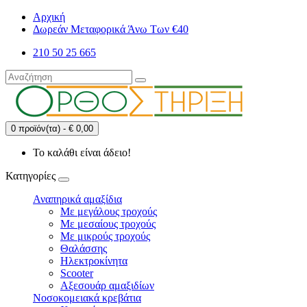
Αρχική
Δωρεάν Μεταφορικά Άνω Των €40
210 50 25 665
0 προϊόν(τα) - € 0,00
Το καλάθι είναι άδειο!
Κατηγορίες
Αναπηρικά αμαξίδια
Με μεγάλους τροχούς
Με μεσαίους τροχούς
Με μικρούς τροχούς
Θαλάσσης
Ηλεκτροκίνητα
Scooter
Αξεσουάρ αμαξιδίων
Νοσοκομειακά κρεβάτια