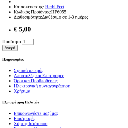
Κατασκευαστής:
Herbi Feet
Κωδικός Προϊόντος:HF6055
Διαθεσιμότητα:Διαθέσιμο σε 1-3 ημέρες
€ 5,00
Ποσότητα
Αγορά
Πληροφορίες
Σχετικά με εμάς
Αποστολές και Επιστροφές
Όροι και Προϋποθέσεις
Ηλεκτρονική συνταγογράφηση
Χρήσιμα
Εξυπηρέτηση Πελατών
Επικοινωνήστε μαζί μας
Επιστροφές
Χάρτης Ιστότοπου