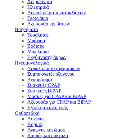
Χειροκίνητα
Ηλεκτρικά
Αεροστρώματα κατακλίσεων
Γερανάκια
Αξεσουάρ κρεβατιών
Βοηθήματα
Τουαλέτας
Μπάνιου
Βάδισης
Μαξιλάρια
Εκγύμνασης άκρων
Πνευμονολογικά
Νεφελοποιητές φαρμάκων
Συμπυκνωτές οξυγόνου
Αναρρόφηση
Συσκευές CPAP
Συσκευές BiPAP
Μάσκες για CPAP και BiPAP
Αξεσουάρ για CPAP και BiPAP
Εξάσκηση αναπνοής
Ορθοπεδικά
Αυχένας
Κορμός
Αγκώνας και ώμος
Καρπός και δάκτυλα