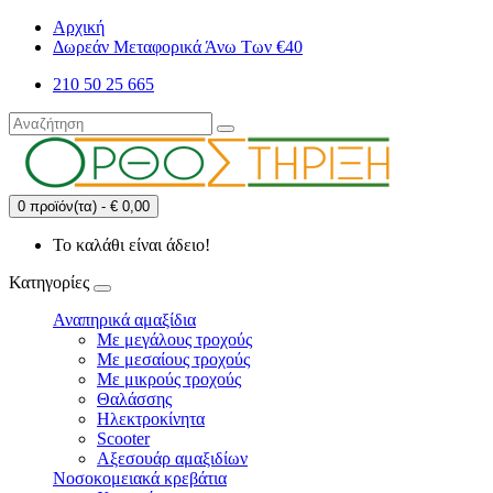
Αρχική
Δωρεάν Μεταφορικά Άνω Των €40
210 50 25 665
0 προϊόν(τα) - € 0,00
Το καλάθι είναι άδειο!
Κατηγορίες
Αναπηρικά αμαξίδια
Με μεγάλους τροχούς
Με μεσαίους τροχούς
Με μικρούς τροχούς
Θαλάσσης
Ηλεκτροκίνητα
Scooter
Αξεσουάρ αμαξιδίων
Νοσοκομειακά κρεβάτια