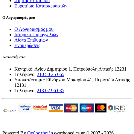
Χάρτης Ιστότοπου
Ευρετήριο Κατασκευαστών
Ο Λογαριασμός μου
Ο Λογαριασμός μου
Ιστορικό Παραγγελιών
Λίστα Επιθυμιών
Ενημερώσεις
Καταστήματα
Κεντρικό: Αγίου Δημητρίου 1, Πετρούπολη Αττικής 13231
Τηλέφωνο:
210 50 25 665
Υποκατάστημα: Εθνάρχου Μακαρίου 41, Περιστέρι Αττικής
12131
Τηλέφωνο:
213 02 96 035
Powered By
Ορθοστήριξη
e-orthopedics.gr © 2007 - 2026