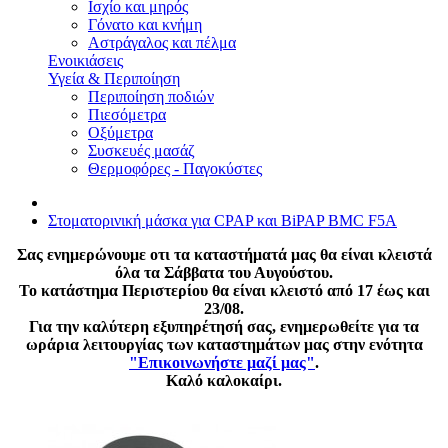
Ισχίο και μηρός
Γόνατο και κνήμη
Αστράγαλος και πέλμα
Ενοικιάσεις
Υγεία & Περιποίηση
Περιποίηση ποδιών
Πιεσόμετρα
Οξύμετρα
Συσκευές μασάζ
Θερμοφόρες - Παγοκύστες
Στοματορινική μάσκα για CPAP και BiPAP BMC F5A
Σας ενημερώνουμε οτι τα καταστήματά μας θα είναι κλειστά
όλα τα Σάββατα του Αυγούστου.
Το κατάστημα Περιστερίου θα είναι κλειστό από 17 έως και
23/08.
Για την καλύτερη εξυπηρέτησή σας, ενημερωθείτε για τα
ωράρια λειτουργίας των καταστημάτων μας στην ενότητα
"Επικοινωνήστε μαζί μας"
.
Καλό καλοκαίρι.