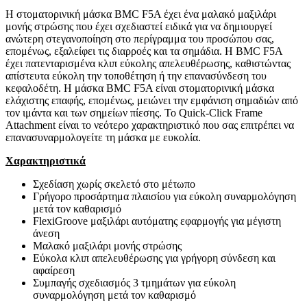
Η στοματορινική μάσκα BMC F5A έχει ένα μαλακό μαξιλάρι
μονής στρώσης που έχει σχεδιαστεί ειδικά για να δημιουργεί
ανώτερη στεγανοποίηση στο περίγραμμα του προσώπου σας,
επομένως, εξαλείφει τις διαρροές και τα σημάδια. Η BMC F5A
έχει πατενταρισμένα κλιπ εύκολης απελευθέρωσης, καθιστώντας
απίστευτα εύκολη την τοποθέτηση ή την επανασύνδεση του
κεφαλοδέτη. Η μάσκα BMC F5A είναι στοματορινική μάσκα
ελάχιστης επαφής, επομένως, μειώνει την εμφάνιση σημαδιών από
τον ιμάντα και των σημείων πίεσης. Το Quick-Click Frame
Attachment είναι το νεότερο χαρακτηριστικό που σας επιτρέπει να
επανασυναρμολογείτε τη μάσκα με ευκολία.
Χαρακτηριστικά
Σχεδίαση χωρίς σκελετό στο μέτωπο
Γρήγορο προσάρτημα πλαισίου για εύκολη συναρμολόγηση
μετά τον καθαρισμό
FlexiGroove μαξιλάρι αυτόματης εφαρμογής για μέγιστη
άνεση
Μαλακό μαξιλάρι μονής στρώσης
Εύκολα κλιπ απελευθέρωσης για γρήγορη σύνδεση και
αφαίρεση
Συμπαγής σχεδιασμός 3 τμημάτων για εύκολη
συναρμολόγηση μετά τον καθαρισμό