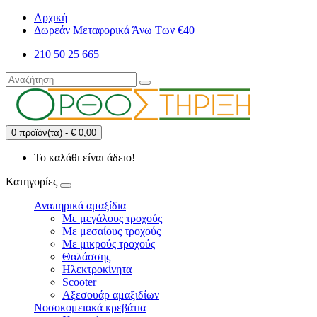
Αρχική
Δωρεάν Μεταφορικά Άνω Των €40
210 50 25 665
0 προϊόν(τα) - € 0,00
Το καλάθι είναι άδειο!
Κατηγορίες
Αναπηρικά αμαξίδια
Με μεγάλους τροχούς
Με μεσαίους τροχούς
Με μικρούς τροχούς
Θαλάσσης
Ηλεκτροκίνητα
Scooter
Αξεσουάρ αμαξιδίων
Νοσοκομειακά κρεβάτια