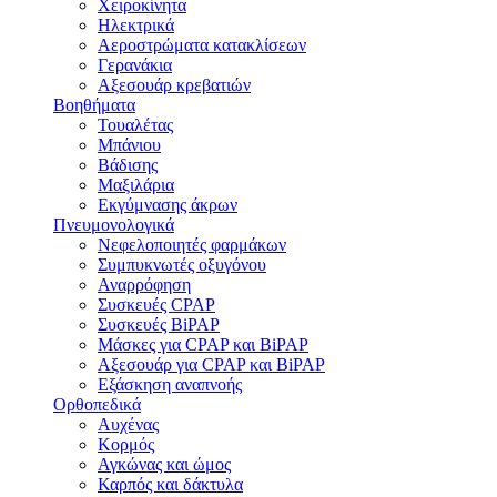
Χειροκίνητα
Ηλεκτρικά
Αεροστρώματα κατακλίσεων
Γερανάκια
Αξεσουάρ κρεβατιών
Βοηθήματα
Τουαλέτας
Μπάνιου
Βάδισης
Μαξιλάρια
Εκγύμνασης άκρων
Πνευμονολογικά
Νεφελοποιητές φαρμάκων
Συμπυκνωτές οξυγόνου
Αναρρόφηση
Συσκευές CPAP
Συσκευές BiPAP
Μάσκες για CPAP και BiPAP
Αξεσουάρ για CPAP και BiPAP
Εξάσκηση αναπνοής
Ορθοπεδικά
Αυχένας
Κορμός
Αγκώνας και ώμος
Καρπός και δάκτυλα