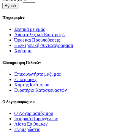
Αγορά
Πληροφορίες
Σχετικά με εμάς
Αποστολές και Επιστροφές
Όροι και Προϋποθέσεις
Ηλεκτρονική συνταγογράφηση
Χρήσιμα
Εξυπηρέτηση Πελατών
Επικοινωνήστε μαζί μας
Επιστροφές
Χάρτης Ιστότοπου
Ευρετήριο Κατασκευαστών
Ο Λογαριασμός μου
Ο Λογαριασμός μου
Ιστορικό Παραγγελιών
Λίστα Επιθυμιών
Ενημερώσεις