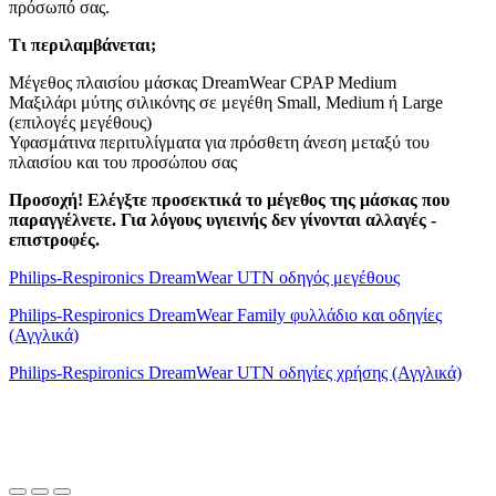
πρόσωπό σας.
Τι περιλαμβάνεται;
Μέγεθος πλαισίου μάσκας DreamWear CPAP Medium
Μαξιλάρι μύτης σιλικόνης σε μεγέθη Small, Medium ή Large
(επιλογές μεγέθους)
Υφασμάτινα περιτυλίγματα για πρόσθετη άνεση μεταξύ του
πλαισίου και του προσώπου σας
Προσοχή! Ελέγξτε προσεκτικά το μέγεθος της μάσκας που
παραγγέλνετε. Για λόγους υγιεινής δεν γίνονται αλλαγές -
επιστροφές.
Philips-Respironics DreamWear UTN οδηγός μεγέθους
Philips-Respironics DreamWear Family φυλλάδιο και οδηγίες
(Αγγλικά)
Philips-Respironics DreamWear UTN οδηγίες χρήσης (Αγγλικά)