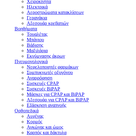
Χειροκίνητα
Ηλεκτρικά
Αεροστρώματα κατακλίσεων
Γερανάκια
Αξεσουάρ κρεβατιών
Βοηθήματα
Τουαλέτας
Μπάνιου
Βάδισης
Μαξιλάρια
Εκγύμνασης άκρων
Πνευμονολογικά
Νεφελοποιητές φαρμάκων
Συμπυκνωτές οξυγόνου
Αναρρόφηση
Συσκευές CPAP
Συσκευές BiPAP
Μάσκες για CPAP και BiPAP
Αξεσουάρ για CPAP και BiPAP
Εξάσκηση αναπνοής
Ορθοπεδικά
Αυχένας
Κορμός
Αγκώνας και ώμος
Καρπός και δάκτυλα