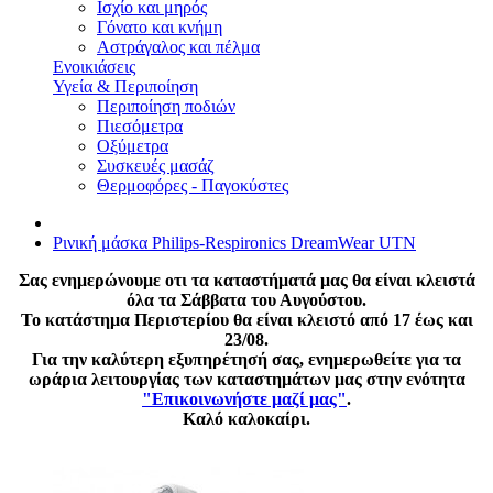
Ισχίο και μηρός
Γόνατο και κνήμη
Αστράγαλος και πέλμα
Ενοικιάσεις
Υγεία & Περιποίηση
Περιποίηση ποδιών
Πιεσόμετρα
Οξύμετρα
Συσκευές μασάζ
Θερμοφόρες - Παγοκύστες
Ρινική μάσκα Philips-Respironics DreamWear UTN
Σας ενημερώνουμε οτι τα καταστήματά μας θα είναι κλειστά
όλα τα Σάββατα του Αυγούστου.
Το κατάστημα Περιστερίου θα είναι κλειστό από 17 έως και
23/08.
Για την καλύτερη εξυπηρέτησή σας, ενημερωθείτε για τα
ωράρια λειτουργίας των καταστημάτων μας στην ενότητα
"Επικοινωνήστε μαζί μας"
.
Καλό καλοκαίρι.