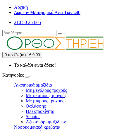
Αρχική
Δωρεάν Μεταφορικά Άνω Των €40
210 50 25 665
0 προϊόν(τα) - € 0,00
Το καλάθι είναι άδειο!
Κατηγορίες
Αναπηρικά αμαξίδια
Με μεγάλους τροχούς
Με μεσαίους τροχούς
Με μικρούς τροχούς
Θαλάσσης
Ηλεκτροκίνητα
Scooter
Αξεσουάρ αμαξιδίων
Νοσοκομειακά κρεβάτια