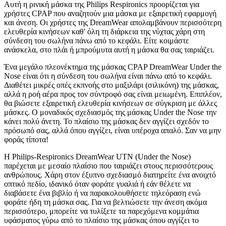
Αυτή η ρινική μάσκα της Philips Respironics προορίζεται για
χρήστες CPAP που αναζητούν μια μάσκα με εξαιρετική εφαρμογή
και άνεση. Οι χρήστες της DreamWear απολαμβάνουν περισσότερη
ελευθερία κινήσεων καθ' όλη τη διάρκεια της νύχτας χάρη στη
σύνδεση του σωλήνα πάνω από το κεφάλι. Είτε κοιμάστε
ανάσκελα, στο πλάι ή μπρούμυτα αυτή η μάσκα θα σας ταιριάζει.
Ένα μεγάλο πλεονέκτημα της μάσκας CPAP DreamWear Under the
Nose είναι ότι η σύνδεση του σωλήνα είναι πάνω από το κεφάλι.
Διαθέτει μικρές οπές εκπνοής στο μαξιλάρι (σιλικόνη) της μάσκας,
αλλά η ροή αέρα προς τον σύντροφό σας είναι μειωμένη. Επιπλέον,
θα βιώσετε εξαιρετική ελευθερία κινήσεων σε σύγκριση με άλλες
μάσκες. Ο μοναδικός σχεδιασμός της μάσκας Under the Nose την
κάνει πολύ άνετη. Το πλαίσιο της μάσκας δεν αγγίζει σχεδόν το
πρόσωπό σας, αλλά όπου αγγίζει, είναι υπέροχα απαλό. Σαν να μην
φοράς τίποτα!
Η Philips-Respironics DreamWear UTN (Under the Nose)
παρέχεται με μεσαίο πλαίσιο που ταιριάζει στους περισσότερους
ανθρώπους. Χάρη στον έξυπνο σχεδιασμό διατηρείτε ένα ανοιχτό
οπτικό πεδίο, ιδανικό όταν φοράτε γυαλιά ή εάν θέλετε να
διαβάσετε ένα βιβλίο ή να παρακολουθήσετε τηλεόραση ενώ
φοράτε ήδη τη μάσκα σας. Για να βελτιώσετε την άνεση ακόμα
περισσότερο, μπορείτε να τυλίξετε τα παρεχόμενα κομμάτια
υφάσματος γύρω από το πλαίσιο της μάσκας όπου αγγίζει το