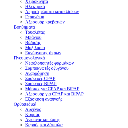
Χειροκίνητα
Ηλεκτρικά
Αεροστρώματα κατακλίσεων
Γερανάκια
Αξεσουάρ κρεβατιών
Βοηθήματα
Τουαλέτας
Μπάνιου
Βάδισης
Μαξιλάρια
Εκγύμνασης άκρων
Πνευμονολογικά
Νεφελοποιητές φαρμάκων
Συμπυκνωτές οξυγόνου
Αναρρόφηση
Συσκευές CPAP
Συσκευές BiPAP
Μάσκες για CPAP και BiPAP
Αξεσουάρ για CPAP και BiPAP
Εξάσκηση αναπνοής
Ορθοπεδικά
Αυχένας
Κορμός
Αγκώνας και ώμος
Καρπός και δάκτυλα