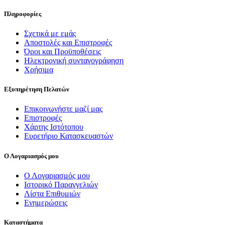
Πληροφορίες
Σχετικά με εμάς
Αποστολές και Επιστροφές
Όροι και Προϋποθέσεις
Ηλεκτρονική συνταγογράφηση
Χρήσιμα
Εξυπηρέτηση Πελατών
Επικοινωνήστε μαζί μας
Επιστροφές
Χάρτης Ιστότοπου
Ευρετήριο Κατασκευαστών
Ο Λογαριασμός μου
Ο Λογαριασμός μου
Ιστορικό Παραγγελιών
Λίστα Επιθυμιών
Ενημερώσεις
Καταστήματα