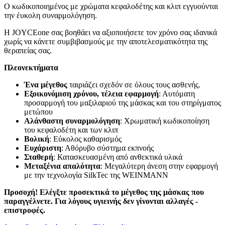
Ο κωδικοποιημένος με χρώματα κεφαλοδέτης και κλιπ εγγυούνται
την έυκολη συναρμολόγηση.
Η JOYCEone σας βοηθάει να αξιοποιήσετε τον χρόνο σας ιδανικά
χωρίς να κάνετε συμβιβασμούς με την αποτελεσματικότητα της
θεραπείας σας.
Πλεονεκτήματα
Ένα μέγεθος
ταιριάζει σχεδόν σε όλους τους ασθενής.
Εξοικονόμιση χρόνου, τέλεια εφαρμογή
: Αυτόματη
προσαρμογή του μαξιλαριού της μάσκας και του στηρίγματος
μετώπου
Αλάνθαστη συναρμολόγηση
: Χρωματική κωδικοποίηση
του κεφαλοδέτη και των κλιπ
Βολική
: Εύκολος καθαρισμός
Ευχάριστη
: Αθόρυβο σύστημα εκπνοής
Σταθερή
: Κατασκευασμένη από ανθεκτικά υλικά
Μεταξένια απαλότητα
: Μεγαλύτερη άνεση στην εφαρμογή
με την τεχνολογία SilkTec της WEINMANN
Προσοχή! Ελέγξτε προσεκτικά το μέγεθος της μάσκας που
παραγγέλνετε. Για λόγους υγιεινής δεν γίνονται αλλαγές -
επιστροφές.