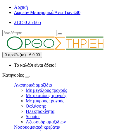
Αρχική
Δωρεάν Μεταφορικά Άνω Των €40
210 50 25 665
0 προϊόν(τα) - € 0,00
Το καλάθι είναι άδειο!
Κατηγορίες
Αναπηρικά αμαξίδια
Με μεγάλους τροχούς
Με μεσαίους τροχούς
Με μικρούς τροχούς
Θαλάσσης
Ηλεκτροκίνητα
Scooter
Αξεσουάρ αμαξιδίων
Νοσοκομειακά κρεβάτια