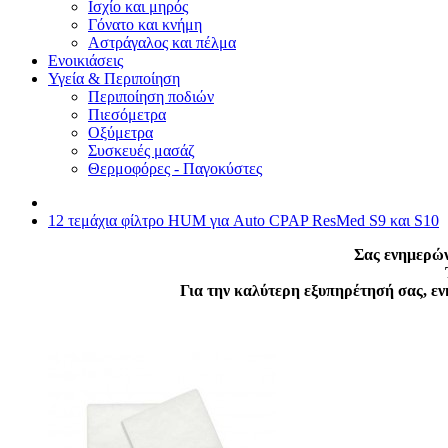
Ισχίο και μηρός
Γόνατο και κνήμη
Αστράγαλος και πέλμα
Ενοικιάσεις
Υγεία & Περιποίηση
Περιποίηση ποδιών
Πιεσόμετρα
Οξύμετρα
Συσκευές μασάζ
Θερμοφόρες - Παγοκύστες
12 τεμάχια φίλτρο HUM για Auto CPAP ResMed S9 και S10
Σας ενημερών
Για την καλύτερη εξυπηρέτησή σας, ε