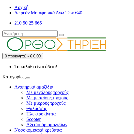
Αρχική
Δωρεάν Μεταφορικά Άνω Των €40
210 50 25 665
0 προϊόν(τα) - € 0,00
Το καλάθι είναι άδειο!
Κατηγορίες
Αναπηρικά αμαξίδια
Με μεγάλους τροχούς
Με μεσαίους τροχούς
Με μικρούς τροχούς
Θαλάσσης
Ηλεκτροκίνητα
Scooter
Αξεσουάρ αμαξιδίων
Νοσοκομειακά κρεβάτια