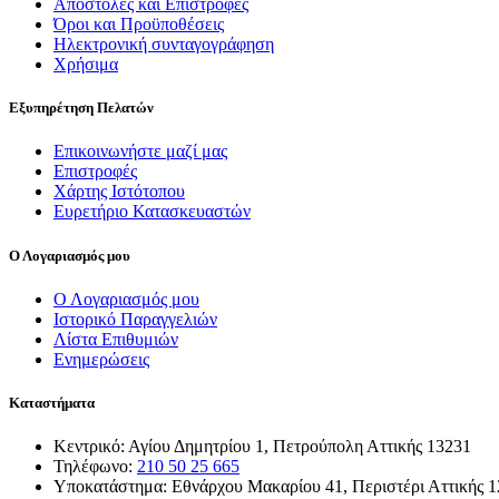
Αποστολές και Επιστροφές
Όροι και Προϋποθέσεις
Ηλεκτρονική συνταγογράφηση
Χρήσιμα
Εξυπηρέτηση Πελατών
Επικοινωνήστε μαζί μας
Επιστροφές
Χάρτης Ιστότοπου
Ευρετήριο Κατασκευαστών
Ο Λογαριασμός μου
Ο Λογαριασμός μου
Ιστορικό Παραγγελιών
Λίστα Επιθυμιών
Ενημερώσεις
Καταστήματα
Κεντρικό: Αγίου Δημητρίου 1, Πετρούπολη Αττικής 13231
Τηλέφωνο:
210 50 25 665
Υποκατάστημα: Εθνάρχου Μακαρίου 41, Περιστέρι Αττικής 