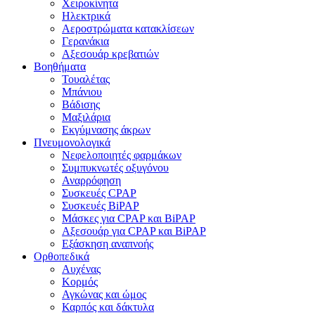
Χειροκίνητα
Ηλεκτρικά
Αεροστρώματα κατακλίσεων
Γερανάκια
Αξεσουάρ κρεβατιών
Βοηθήματα
Τουαλέτας
Μπάνιου
Βάδισης
Μαξιλάρια
Εκγύμνασης άκρων
Πνευμονολογικά
Νεφελοποιητές φαρμάκων
Συμπυκνωτές οξυγόνου
Αναρρόφηση
Συσκευές CPAP
Συσκευές BiPAP
Μάσκες για CPAP και BiPAP
Αξεσουάρ για CPAP και BiPAP
Εξάσκηση αναπνοής
Ορθοπεδικά
Αυχένας
Κορμός
Αγκώνας και ώμος
Καρπός και δάκτυλα