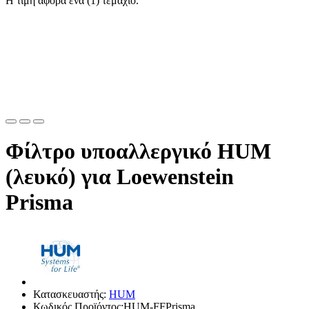
Η τιμή αφορά ένα (1) τεμάχιο.
Φίλτρο υποαλλεργικό HUM
(λευκό) για Loewenstein
Prisma
Κατασκευαστής:
HUM
Κωδικός Προϊόντος:HUM-FFPrisma