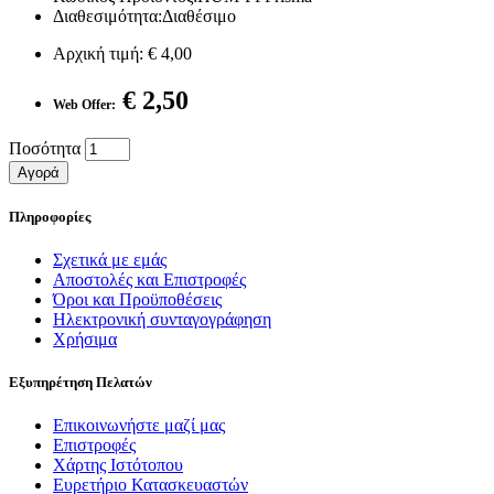
Διαθεσιμότητα:Διαθέσιμο
Αρχική τιμή:
€ 4,00
€ 2,50
Web Offer:
Ποσότητα
Αγορά
Πληροφορίες
Σχετικά με εμάς
Αποστολές και Επιστροφές
Όροι και Προϋποθέσεις
Ηλεκτρονική συνταγογράφηση
Χρήσιμα
Εξυπηρέτηση Πελατών
Επικοινωνήστε μαζί μας
Επιστροφές
Χάρτης Ιστότοπου
Ευρετήριο Κατασκευαστών