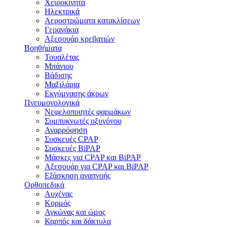
Χειροκίνητα
Ηλεκτρικά
Αεροστρώματα κατακλίσεων
Γερανάκια
Αξεσουάρ κρεβατιών
Βοηθήματα
Τουαλέτας
Μπάνιου
Βάδισης
Μαξιλάρια
Εκγύμνασης άκρων
Πνευμονολογικά
Νεφελοποιητές φαρμάκων
Συμπυκνωτές οξυγόνου
Αναρρόφηση
Συσκευές CPAP
Συσκευές BiPAP
Μάσκες για CPAP και BiPAP
Αξεσουάρ για CPAP και BiPAP
Εξάσκηση αναπνοής
Ορθοπεδικά
Αυχένας
Κορμός
Αγκώνας και ώμος
Καρπός και δάκτυλα