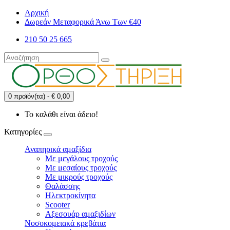
Αρχική
Δωρεάν Μεταφορικά Άνω Των €40
210 50 25 665
0 προϊόν(τα) - € 0,00
Το καλάθι είναι άδειο!
Κατηγορίες
Αναπηρικά αμαξίδια
Με μεγάλους τροχούς
Με μεσαίους τροχούς
Με μικρούς τροχούς
Θαλάσσης
Ηλεκτροκίνητα
Scooter
Αξεσουάρ αμαξιδίων
Νοσοκομειακά κρεβάτια