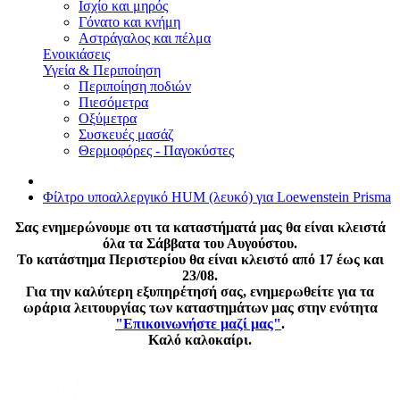
Ισχίο και μηρός
Γόνατο και κνήμη
Αστράγαλος και πέλμα
Ενοικιάσεις
Υγεία & Περιποίηση
Περιποίηση ποδιών
Πιεσόμετρα
Οξύμετρα
Συσκευές μασάζ
Θερμοφόρες - Παγοκύστες
Φίλτρο υποαλλεργικό HUM (λευκό) για Loewenstein Prisma
Σας ενημερώνουμε οτι τα καταστήματά μας θα είναι κλειστά
όλα τα Σάββατα του Αυγούστου.
Το κατάστημα Περιστερίου θα είναι κλειστό από 17 έως και
23/08.
Για την καλύτερη εξυπηρέτησή σας, ενημερωθείτε για τα
ωράρια λειτουργίας των καταστημάτων μας στην ενότητα
"Επικοινωνήστε μαζί μας"
.
Καλό καλοκαίρι.