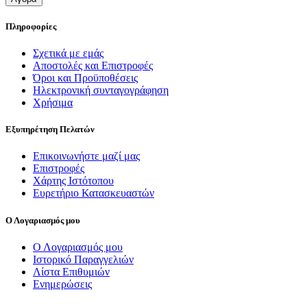
Πληροφορίες
Σχετικά με εμάς
Αποστολές και Επιστροφές
Όροι και Προϋποθέσεις
Ηλεκτρονική συνταγογράφηση
Χρήσιμα
Εξυπηρέτηση Πελατών
Επικοινωνήστε μαζί μας
Επιστροφές
Χάρτης Ιστότοπου
Ευρετήριο Κατασκευαστών
Ο Λογαριασμός μου
Ο Λογαριασμός μου
Ιστορικό Παραγγελιών
Λίστα Επιθυμιών
Ενημερώσεις