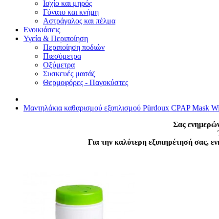
Ισχίο και μηρός
Γόνατο και κνήμη
Αστράγαλος και πέλμα
Ενοικιάσεις
Υγεία & Περιποίηση
Περιποίηση ποδιών
Πιεσόμετρα
Οξύμετρα
Συσκευές μασάζ
Θερμοφόρες - Παγοκύστες
Μαντηλάκια καθαρισμού εξοπλισμού Pürdoux CPAP Mask W
Σας ενημερών
Για την καλύτερη εξυπηρέτησή σας, ε