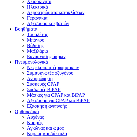
Χειροκίνητα
Ηλεκτρικά
Αεροστρώματα κατακλίσεων
Γερανάκια
Αξεσουάρ κρεβατιών
Βοηθήματα
Τουαλέτας
Μπάνιου
Βάδισης
Μαξιλάρια
Εκγύμνασης άκρων
Πνευμονολογικά
Νεφελοποιητές φαρμάκων
Συμπυκνωτές οξυγόνου
Αναρρόφηση
Συσκευές CPAP
Συσκευές BiPAP
Μάσκες για CPAP και BiPAP
Αξεσουάρ για CPAP και BiPAP
Εξάσκηση αναπνοής
Ορθοπεδικά
Αυχένας
Κορμός
Αγκώνας και ώμος
Καρπός και δάκτυλα