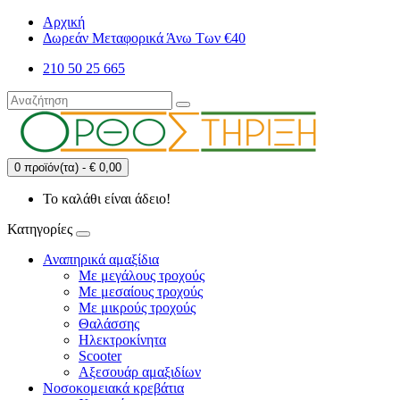
Αρχική
Δωρεάν Μεταφορικά Άνω Των €40
210 50 25 665
0 προϊόν(τα) - € 0,00
Το καλάθι είναι άδειο!
Κατηγορίες
Αναπηρικά αμαξίδια
Με μεγάλους τροχούς
Με μεσαίους τροχούς
Με μικρούς τροχούς
Θαλάσσης
Ηλεκτροκίνητα
Scooter
Αξεσουάρ αμαξιδίων
Νοσοκομειακά κρεβάτια