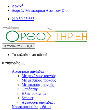
Αρχική
Δωρεάν Μεταφορικά Άνω Των €40
210 50 25 665
0 προϊόν(τα) - € 0,00
Το καλάθι είναι άδειο!
Κατηγορίες
Αναπηρικά αμαξίδια
Με μεγάλους τροχούς
Με μεσαίους τροχούς
Με μικρούς τροχούς
Θαλάσσης
Ηλεκτροκίνητα
Scooter
Αξεσουάρ αμαξιδίων
Νοσοκομειακά κρεβάτια