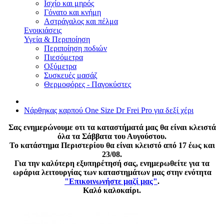
Ισχίο και μηρός
Γόνατο και κνήμη
Αστράγαλος και πέλμα
Ενοικιάσεις
Υγεία & Περιποίηση
Περιποίηση ποδιών
Πιεσόμετρα
Οξύμετρα
Συσκευές μασάζ
Θερμοφόρες - Παγοκύστες
Νάρθηκας καρπού Οne Size Dr Frei Pro για δεξί χέρι
Σας ενημερώνουμε οτι τα καταστήματά μας θα είναι κλειστά
όλα τα Σάββατα του Αυγούστου.
Το κατάστημα Περιστερίου θα είναι κλειστό από 17 έως και
23/08.
Για την καλύτερη εξυπηρέτησή σας, ενημερωθείτε για τα
ωράρια λειτουργίας των καταστημάτων μας στην ενότητα
"Επικοινωνήστε μαζί μας"
.
Καλό καλοκαίρι.