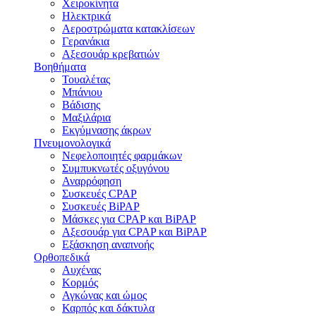
Χειροκίνητα
Ηλεκτρικά
Αεροστρώματα κατακλίσεων
Γερανάκια
Αξεσουάρ κρεβατιών
Βοηθήματα
Τουαλέτας
Μπάνιου
Βάδισης
Μαξιλάρια
Εκγύμνασης άκρων
Πνευμονολογικά
Νεφελοποιητές φαρμάκων
Συμπυκνωτές οξυγόνου
Αναρρόφηση
Συσκευές CPAP
Συσκευές BiPAP
Μάσκες για CPAP και BiPAP
Αξεσουάρ για CPAP και BiPAP
Εξάσκηση αναπνοής
Ορθοπεδικά
Αυχένας
Κορμός
Αγκώνας και ώμος
Καρπός και δάκτυλα