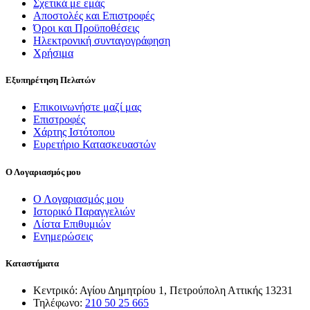
Σχετικά με εμάς
Αποστολές και Επιστροφές
Όροι και Προϋποθέσεις
Ηλεκτρονική συνταγογράφηση
Χρήσιμα
Εξυπηρέτηση Πελατών
Επικοινωνήστε μαζί μας
Επιστροφές
Χάρτης Ιστότοπου
Ευρετήριο Κατασκευαστών
Ο Λογαριασμός μου
Ο Λογαριασμός μου
Ιστορικό Παραγγελιών
Λίστα Επιθυμιών
Ενημερώσεις
Καταστήματα
Κεντρικό: Αγίου Δημητρίου 1, Πετρούπολη Αττικής 13231
Τηλέφωνο:
210 50 25 665