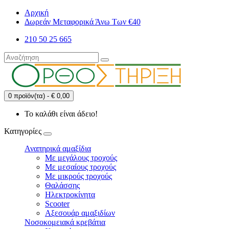
Αρχική
Δωρεάν Μεταφορικά Άνω Των €40
210 50 25 665
0 προϊόν(τα) - € 0,00
Το καλάθι είναι άδειο!
Κατηγορίες
Αναπηρικά αμαξίδια
Με μεγάλους τροχούς
Με μεσαίους τροχούς
Με μικρούς τροχούς
Θαλάσσης
Ηλεκτροκίνητα
Scooter
Αξεσουάρ αμαξιδίων
Νοσοκομειακά κρεβάτια