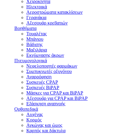
Χειροκίνητα
Ηλεκτρικά
Αεροστρώματα κατακλίσεων
Γερανάκια
Αξεσουάρ κρεβατιών
Βοηθήματα
Τουαλέτας
Μπάνιου
Βάδισης
Μαξιλάρια
Εκγύμνασης άκρων
Πνευμονολογικά
Νεφελοποιητές φαρμάκων
Συμπυκνωτές οξυγόνου
Αναρρόφηση
Συσκευές CPAP
Συσκευές BiPAP
Μάσκες για CPAP και BiPAP
Αξεσουάρ για CPAP και BiPAP
Εξάσκηση αναπνοής
Ορθοπεδικά
Αυχένας
Κορμός
Αγκώνας και ώμος
Καρπός και δάκτυλα