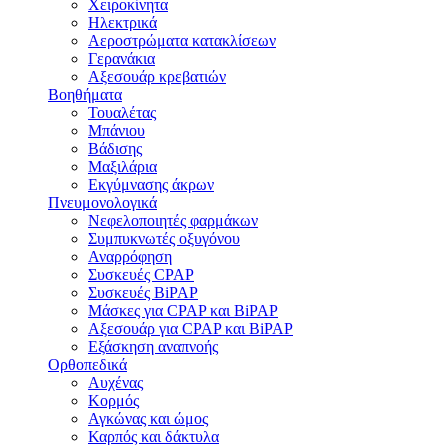
Χειροκίνητα
Ηλεκτρικά
Αεροστρώματα κατακλίσεων
Γερανάκια
Αξεσουάρ κρεβατιών
Βοηθήματα
Τουαλέτας
Μπάνιου
Βάδισης
Μαξιλάρια
Εκγύμνασης άκρων
Πνευμονολογικά
Νεφελοποιητές φαρμάκων
Συμπυκνωτές οξυγόνου
Αναρρόφηση
Συσκευές CPAP
Συσκευές BiPAP
Μάσκες για CPAP και BiPAP
Αξεσουάρ για CPAP και BiPAP
Εξάσκηση αναπνοής
Ορθοπεδικά
Αυχένας
Κορμός
Αγκώνας και ώμος
Καρπός και δάκτυλα