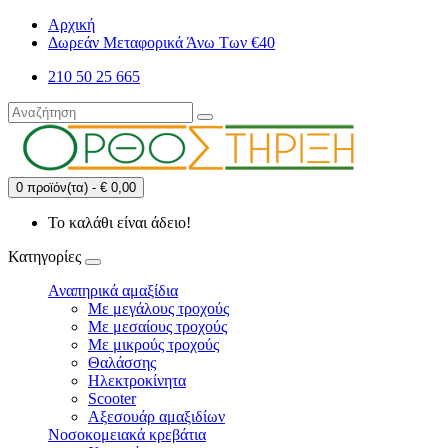
Αρχική
Δωρεάν Μεταφορικά Άνω Των €40
210 50 25 665
0 προϊόν(τα) - € 0,00
Το καλάθι είναι άδειο!
Κατηγορίες
Αναπηρικά αμαξίδια
Με μεγάλους τροχούς
Με μεσαίους τροχούς
Με μικρούς τροχούς
Θαλάσσης
Ηλεκτροκίνητα
Scooter
Αξεσουάρ αμαξιδίων
Νοσοκομειακά κρεβάτια