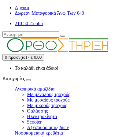
Αρχική
Δωρεάν Μεταφορικά Άνω Των €40
210 50 25 665
0 προϊόν(τα) - € 0,00
Το καλάθι είναι άδειο!
Κατηγορίες
Αναπηρικά αμαξίδια
Με μεγάλους τροχούς
Με μεσαίους τροχούς
Με μικρούς τροχούς
Θαλάσσης
Ηλεκτροκίνητα
Scooter
Αξεσουάρ αμαξιδίων
Νοσοκομειακά κρεβάτια