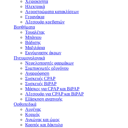
Χειροκίνητα
Ηλεκτρικά
Αεροστρώματα κατακλίσεων
Γερανάκια
Αξεσουάρ κρεβατιών
Βοηθήματα
Τουαλέτας
Μπάνιου
Βάδισης
Μαξιλάρια
Εκγύμνασης άκρων
Πνευμονολογικά
Νεφελοποιητές φαρμάκων
Συμπυκνωτές οξυγόνου
Αναρρόφηση
Συσκευές CPAP
Συσκευές BiPAP
Μάσκες για CPAP και BiPAP
Αξεσουάρ για CPAP και BiPAP
Εξάσκηση αναπνοής
Ορθοπεδικά
Αυχένας
Κορμός
Αγκώνας και ώμος
Καρπός και δάκτυλα