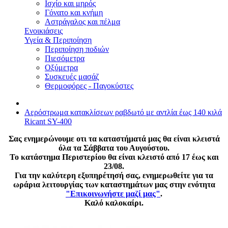
Ισχίο και μηρός
Γόνατο και κνήμη
Αστράγαλος και πέλμα
Ενοικιάσεις
Υγεία & Περιποίηση
Περιποίηση ποδιών
Πιεσόμετρα
Οξύμετρα
Συσκευές μασάζ
Θερμοφόρες - Παγοκύστες
Αερόστρωμα κατακλίσεων ραβδωτό με αντλία έως 140 κιλά
Ricant SY-400
Σας ενημερώνουμε οτι τα καταστήματά μας θα είναι κλειστά
όλα τα Σάββατα του Αυγούστου.
Το κατάστημα Περιστερίου θα είναι κλειστό από 17 έως και
23/08.
Για την καλύτερη εξυπηρέτησή σας, ενημερωθείτε για τα
ωράρια λειτουργίας των καταστημάτων μας στην ενότητα
"Επικοινωνήστε μαζί μας"
.
Καλό καλοκαίρι.