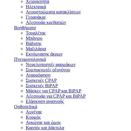
Χειροκίνητα
Ηλεκτρικά
Αεροστρώματα κατακλίσεων
Γερανάκια
Αξεσουάρ κρεβατιών
Βοηθήματα
Τουαλέτας
Μπάνιου
Βάδισης
Μαξιλάρια
Εκγύμνασης άκρων
Πνευμονολογικά
Νεφελοποιητές φαρμάκων
Συμπυκνωτές οξυγόνου
Αναρρόφηση
Συσκευές CPAP
Συσκευές BiPAP
Μάσκες για CPAP και BiPAP
Αξεσουάρ για CPAP και BiPAP
Εξάσκηση αναπνοής
Ορθοπεδικά
Αυχένας
Κορμός
Αγκώνας και ώμος
Καρπός και δάκτυλα