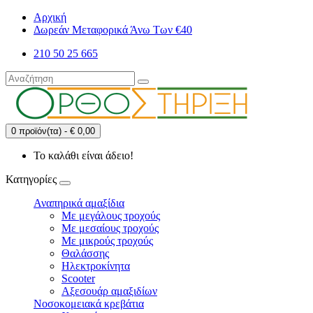
Αρχική
Δωρεάν Μεταφορικά Άνω Των €40
210 50 25 665
0 προϊόν(τα) - € 0,00
Το καλάθι είναι άδειο!
Κατηγορίες
Αναπηρικά αμαξίδια
Με μεγάλους τροχούς
Με μεσαίους τροχούς
Με μικρούς τροχούς
Θαλάσσης
Ηλεκτροκίνητα
Scooter
Αξεσουάρ αμαξιδίων
Νοσοκομειακά κρεβάτια