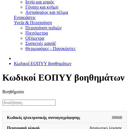
Ισχίο και μηρός
Γόνατο και κνήμη
Αστράγαλος και πέλμα
Ενοικιάσεις
Υγεία & Περιποίηση
Περιποίηση ποδιών
Πιεσόμετρα
Οξύμετρα
Συσκευές μασάζ
Θερμοφόρες - Παγοκύστες
Κωδικοί ΕΟΠΥΥ βοηθημάτων
Κωδικοί ΕΟΠΥΥ βοηθημάτων
Βοηθήματα
Κωδικός
Μέγ
00068
Περιγραφή
Δικαίωμα
ηλεκτρονικής
πο
υλικού
αντικατάστασης
συνταγογράφησης
απόδ
Ανυψωτικο λεκανης