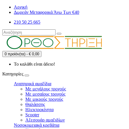
Αρχική
Δωρεάν Μεταφορικά Άνω Των €40
210 50 25 665
0 προϊόν(τα) - € 0,00
Το καλάθι είναι άδειο!
Κατηγορίες
Αναπηρικά αμαξίδια
Με μεγάλους τροχούς
Με μεσαίους τροχούς
Με μικρούς τροχούς
Θαλάσσης
Ηλεκτροκίνητα
Scooter
Αξεσουάρ αμαξιδίων
Νοσοκομειακά κρεβάτια