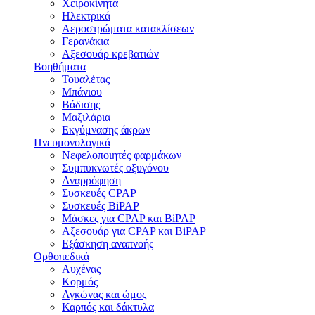
Χειροκίνητα
Ηλεκτρικά
Αεροστρώματα κατακλίσεων
Γερανάκια
Αξεσουάρ κρεβατιών
Βοηθήματα
Τουαλέτας
Μπάνιου
Βάδισης
Μαξιλάρια
Εκγύμνασης άκρων
Πνευμονολογικά
Νεφελοποιητές φαρμάκων
Συμπυκνωτές οξυγόνου
Αναρρόφηση
Συσκευές CPAP
Συσκευές BiPAP
Μάσκες για CPAP και BiPAP
Αξεσουάρ για CPAP και BiPAP
Εξάσκηση αναπνοής
Ορθοπεδικά
Αυχένας
Κορμός
Αγκώνας και ώμος
Καρπός και δάκτυλα