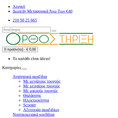
Αρχική
Δωρεάν Μεταφορικά Άνω Των €40
210 50 25 665
0 προϊόν(τα) - € 0,00
Το καλάθι είναι άδειο!
Κατηγορίες
Αναπηρικά αμαξίδια
Με μεγάλους τροχούς
Με μεσαίους τροχούς
Με μικρούς τροχούς
Θαλάσσης
Ηλεκτροκίνητα
Scooter
Αξεσουάρ αμαξιδίων
Νοσοκομειακά κρεβάτια