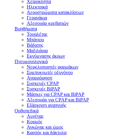
Χειροκίνητα
Ηλεκτρικά
Αεροστρώματα κατακλίσεων
Γερανάκια
Αξεσουάρ κρεβατιών
Βοηθήματα
Τουαλέτας
Μπάνιου
Βάδισης
Μαξιλάρια
Εκγύμνασης άκρων
Πνευμονολογικά
Νεφελοποιητές φαρμάκων
Συμπυκνωτές οξυγόνου
Αναρρόφηση
Συσκευές CPAP
Συσκευές BiPAP
Μάσκες για CPAP και BiPAP
Αξεσουάρ για CPAP και BiPAP
Εξάσκηση αναπνοής
Ορθοπεδικά
Αυχένας
Κορμός
Αγκώνας και ώμος
Καρπός και δάκτυλα