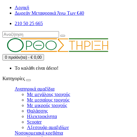
Αρχική
Δωρεάν Μεταφορικά Άνω Των €40
210 50 25 665
0 προϊόν(τα) - € 0,00
Το καλάθι είναι άδειο!
Κατηγορίες
Αναπηρικά αμαξίδια
Με μεγάλους τροχούς
Με μεσαίους τροχούς
Με μικρούς τροχούς
Θαλάσσης
Ηλεκτροκίνητα
Scooter
Αξεσουάρ αμαξιδίων
Νοσοκομειακά κρεβάτια