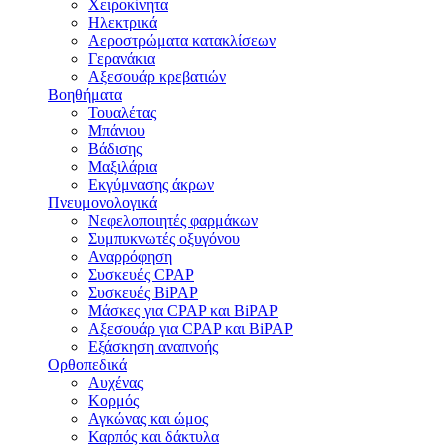
Χειροκίνητα
Ηλεκτρικά
Αεροστρώματα κατακλίσεων
Γερανάκια
Αξεσουάρ κρεβατιών
Βοηθήματα
Τουαλέτας
Μπάνιου
Βάδισης
Μαξιλάρια
Εκγύμνασης άκρων
Πνευμονολογικά
Νεφελοποιητές φαρμάκων
Συμπυκνωτές οξυγόνου
Αναρρόφηση
Συσκευές CPAP
Συσκευές BiPAP
Μάσκες για CPAP και BiPAP
Αξεσουάρ για CPAP και BiPAP
Εξάσκηση αναπνοής
Ορθοπεδικά
Αυχένας
Κορμός
Αγκώνας και ώμος
Καρπός και δάκτυλα