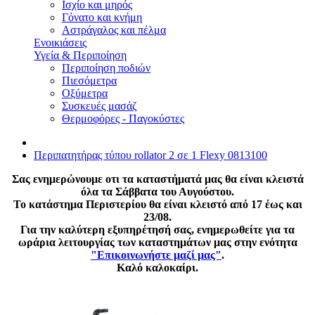
Ισχίο και μηρός
Γόνατο και κνήμη
Αστράγαλος και πέλμα
Ενοικιάσεις
Υγεία & Περιποίηση
Περιποίηση ποδιών
Πιεσόμετρα
Οξύμετρα
Συσκευές μασάζ
Θερμοφόρες - Παγοκύστες
Περιπατητήρας τύπου rollator 2 σε 1 Flexy 0813100
Σας ενημερώνουμε οτι τα καταστήματά μας θα είναι κλειστά
όλα τα Σάββατα του Αυγούστου.
Το κατάστημα Περιστερίου θα είναι κλειστό από 17 έως και
23/08.
Για την καλύτερη εξυπηρέτησή σας, ενημερωθείτε για τα
ωράρια λειτουργίας των καταστημάτων μας στην ενότητα
"Επικοινωνήστε μαζί μας"
.
Καλό καλοκαίρι.