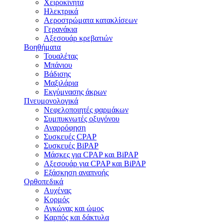
Χειροκίνητα
Ηλεκτρικά
Αεροστρώματα κατακλίσεων
Γερανάκια
Αξεσουάρ κρεβατιών
Βοηθήματα
Τουαλέτας
Μπάνιου
Βάδισης
Μαξιλάρια
Εκγύμνασης άκρων
Πνευμονολογικά
Νεφελοποιητές φαρμάκων
Συμπυκνωτές οξυγόνου
Αναρρόφηση
Συσκευές CPAP
Συσκευές BiPAP
Μάσκες για CPAP και BiPAP
Αξεσουάρ για CPAP και BiPAP
Εξάσκηση αναπνοής
Ορθοπεδικά
Αυχένας
Κορμός
Αγκώνας και ώμος
Καρπός και δάκτυλα