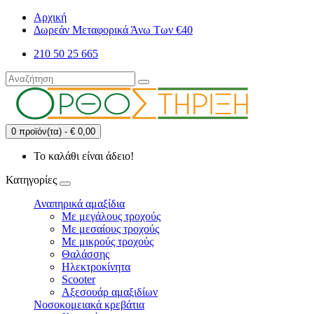
Αρχική
Δωρεάν Μεταφορικά Άνω Των €40
210 50 25 665
0 προϊόν(τα) - € 0,00
Το καλάθι είναι άδειο!
Κατηγορίες
Αναπηρικά αμαξίδια
Με μεγάλους τροχούς
Με μεσαίους τροχούς
Με μικρούς τροχούς
Θαλάσσης
Ηλεκτροκίνητα
Scooter
Αξεσουάρ αμαξιδίων
Νοσοκομειακά κρεβάτια