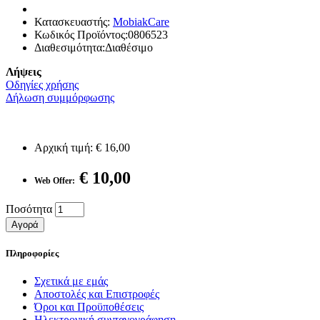
Κατασκευαστής:
MobiakCare
Κωδικός Προϊόντος:0806523
Διαθεσιμότητα:Διαθέσιμο
Λήψεις
Οδηγίες χρήσης
Δήλωση συμμόρφωσης
Αρχική τιμή:
€ 16,00
€ 10,00
Web Offer:
Ποσότητα
Αγορά
Πληροφορίες
Σχετικά με εμάς
Αποστολές και Επιστροφές
Όροι και Προϋποθέσεις
Ηλεκτρονική συνταγογράφηση