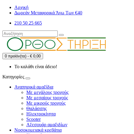
Αρχική
Δωρεάν Μεταφορικά Άνω Των €40
210 50 25 665
0 προϊόν(τα) - € 0,00
Το καλάθι είναι άδειο!
Κατηγορίες
Αναπηρικά αμαξίδια
Με μεγάλους τροχούς
Με μεσαίους τροχούς
Με μικρούς τροχούς
Θαλάσσης
Ηλεκτροκίνητα
Scooter
Αξεσουάρ αμαξιδίων
Νοσοκομειακά κρεβάτια