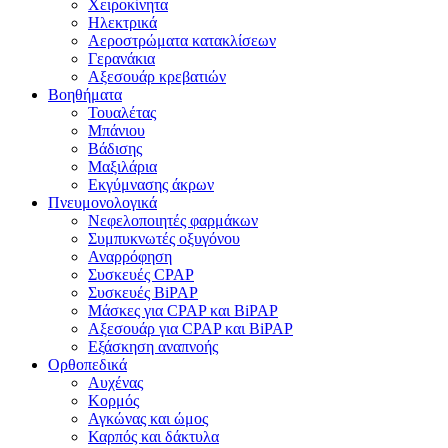
Χειροκίνητα
Ηλεκτρικά
Αεροστρώματα κατακλίσεων
Γερανάκια
Αξεσουάρ κρεβατιών
Βοηθήματα
Τουαλέτας
Μπάνιου
Βάδισης
Μαξιλάρια
Εκγύμνασης άκρων
Πνευμονολογικά
Νεφελοποιητές φαρμάκων
Συμπυκνωτές οξυγόνου
Αναρρόφηση
Συσκευές CPAP
Συσκευές BiPAP
Μάσκες για CPAP και BiPAP
Αξεσουάρ για CPAP και BiPAP
Εξάσκηση αναπνοής
Ορθοπεδικά
Αυχένας
Κορμός
Αγκώνας και ώμος
Καρπός και δάκτυλα