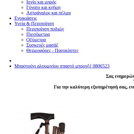
Ισχίο και μηρός
Γόνατο και κνήμη
Αστράγαλος και πέλμα
Ενοικιάσεις
Υγεία & Περιποίηση
Περιποίηση ποδιών
Πιεσόμετρα
Οξύμετρα
Συσκευές μασάζ
Θερμοφόρες - Παγοκύστες
Μπαστούνι αλουμινίου σπαστό μπρονζέ 0806523
Σας ενημερών
Για την καλύτερη εξυπηρέτησή σας, ε