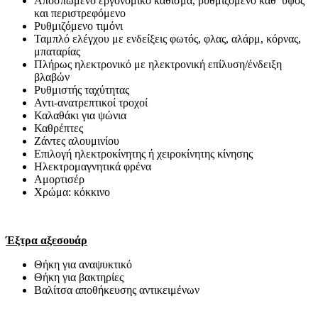
Αποσπώμενο εργονομικό κάθισμα, ρυθμιζόμενο καθ’ ύψος
και περιστρεφόμενο
Ρυθμιζόμενο τιμόνι
Ταμπλό ελέγχου με ενδείξεις φωτός, φλας, αλάρμ, κόρνας,
μπαταρίας
Πλήρως ηλεκτρονικό με ηλεκτρονική επίλυση/ένδειξη
βλαβών
Ρυθμιστής ταχύτητας
Αντι-ανατρεπτικοί τροχοί
Καλαθάκι για ψώνια
Καθρέπτες
Ζάντες αλουμινίου
Επιλογή ηλεκτροκίνητης ή χειροκίνητης κίνησης
Ηλεκτρομαγνητικά φρένα
Αμορτισέρ
Χρώμα: κόκκινο
Έξτρα αξεσουάρ
Θήκη για αναψυκτικό
Θήκη για βακτηρίες
Βαλίτσα αποθήκευσης αντικειμένων