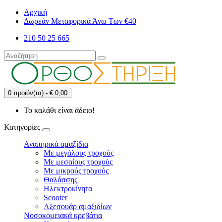
Αρχική
Δωρεάν Μεταφορικά Άνω Των €40
210 50 25 665
0 προϊόν(τα) - € 0,00
Το καλάθι είναι άδειο!
Κατηγορίες
Αναπηρικά αμαξίδια
Με μεγάλους τροχούς
Με μεσαίους τροχούς
Με μικρούς τροχούς
Θαλάσσης
Ηλεκτροκίνητα
Scooter
Αξεσουάρ αμαξιδίων
Νοσοκομειακά κρεβάτια