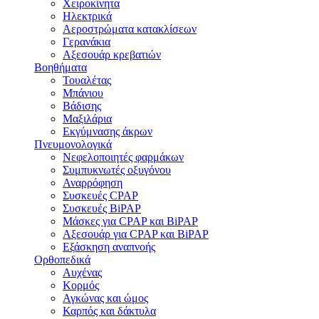
Χειροκίνητα
Ηλεκτρικά
Αεροστρώματα κατακλίσεων
Γερανάκια
Αξεσουάρ κρεβατιών
Βοηθήματα
Τουαλέτας
Μπάνιου
Βάδισης
Μαξιλάρια
Εκγύμνασης άκρων
Πνευμονολογικά
Νεφελοποιητές φαρμάκων
Συμπυκνωτές οξυγόνου
Αναρρόφηση
Συσκευές CPAP
Συσκευές BiPAP
Μάσκες για CPAP και BiPAP
Αξεσουάρ για CPAP και BiPAP
Εξάσκηση αναπνοής
Ορθοπεδικά
Αυχένας
Κορμός
Αγκώνας και ώμος
Καρπός και δάκτυλα