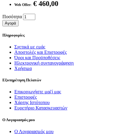
€ 460,00
Web Offer:
Ποσότητα
Αγορά
Πληροφορίες
Σχετικά με εμάς
Αποστολές και Επιστροφές
Όροι και Προϋποθέσεις
Ηλεκτρονική συνταγογράφηση
Χρήσιμα
Εξυπηρέτηση Πελατών
Επικοινωνήστε μαζί μας
Επιστροφές
Χάρτης Ιστότοπου
Ευρετήριο Κατασκευαστών
Ο Λογαριασμός μου
Ο Λογαριασμός μου