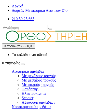
Αρχική
Δωρεάν Μεταφορικά Άνω Των €40
210 50 25 665
0 προϊόν(τα) - € 0,00
Το καλάθι είναι άδειο!
Κατηγορίες
Αναπηρικά αμαξίδια
Με μεγάλους τροχούς
Με μεσαίους τροχούς
Με μικρούς τροχούς
Θαλάσσης
Ηλεκτροκίνητα
Scooter
Αξεσουάρ αμαξιδίων
Νοσοκομειακά κρεβάτια