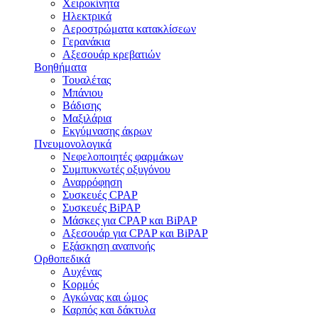
Χειροκίνητα
Ηλεκτρικά
Αεροστρώματα κατακλίσεων
Γερανάκια
Αξεσουάρ κρεβατιών
Βοηθήματα
Τουαλέτας
Μπάνιου
Βάδισης
Μαξιλάρια
Εκγύμνασης άκρων
Πνευμονολογικά
Νεφελοποιητές φαρμάκων
Συμπυκνωτές οξυγόνου
Αναρρόφηση
Συσκευές CPAP
Συσκευές BiPAP
Μάσκες για CPAP και BiPAP
Αξεσουάρ για CPAP και BiPAP
Εξάσκηση αναπνοής
Ορθοπεδικά
Αυχένας
Κορμός
Αγκώνας και ώμος
Καρπός και δάκτυλα