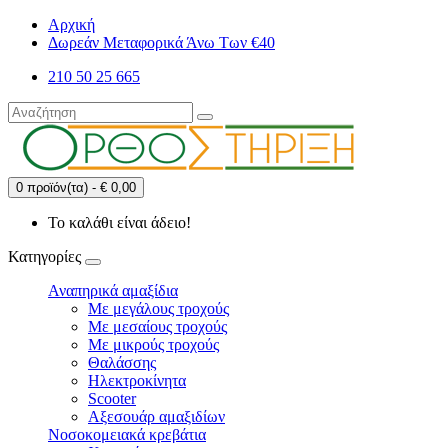
Αρχική
Δωρεάν Μεταφορικά Άνω Των €40
210 50 25 665
0 προϊόν(τα) - € 0,00
Το καλάθι είναι άδειο!
Κατηγορίες
Αναπηρικά αμαξίδια
Με μεγάλους τροχούς
Με μεσαίους τροχούς
Με μικρούς τροχούς
Θαλάσσης
Ηλεκτροκίνητα
Scooter
Αξεσουάρ αμαξιδίων
Νοσοκομειακά κρεβάτια