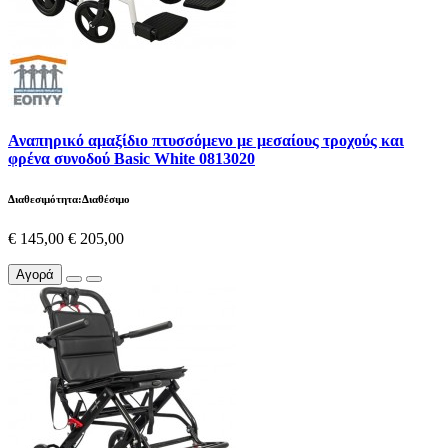
Αναπηρικό αμαξίδιο πτυσσόμενο με μεσαίους τροχούς και
φρένα συνοδού Basic White 0813020
Διαθεσιμότητα:Διαθέσιμο
€ 145,00
€ 205,00
Αγορά