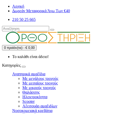
Αρχική
Δωρεάν Μεταφορικά Άνω Των €40
210 50 25 665
0 προϊόν(τα) - € 0,00
Το καλάθι είναι άδειο!
Κατηγορίες
Αναπηρικά αμαξίδια
Με μεγάλους τροχούς
Με μεσαίους τροχούς
Με μικρούς τροχούς
Θαλάσσης
Ηλεκτροκίνητα
Scooter
Αξεσουάρ αμαξιδίων
Νοσοκομειακά κρεβάτια