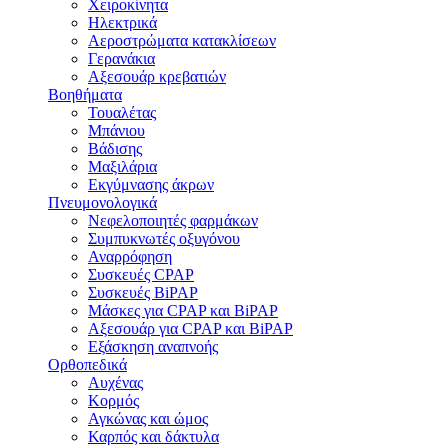
Χειροκίνητα
Ηλεκτρικά
Αεροστρώματα κατακλίσεων
Γερανάκια
Αξεσουάρ κρεβατιών
Βοηθήματα
Τουαλέτας
Μπάνιου
Βάδισης
Μαξιλάρια
Εκγύμνασης άκρων
Πνευμονολογικά
Νεφελοποιητές φαρμάκων
Συμπυκνωτές οξυγόνου
Αναρρόφηση
Συσκευές CPAP
Συσκευές BiPAP
Μάσκες για CPAP και BiPAP
Αξεσουάρ για CPAP και BiPAP
Εξάσκηση αναπνοής
Ορθοπεδικά
Αυχένας
Κορμός
Αγκώνας και ώμος
Καρπός και δάκτυλα