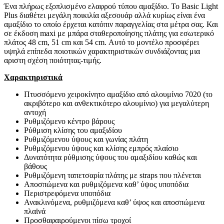
Ένα πλήρως εξοπλισμένο ελαφρού τύπου αμαξίδιο. Το Basic Light
Plus διαθέτει μεγάλη ποικιλία αξεσουάρ αλλά κυρίως είναι ένα
αμαξίδιο το οποίο έρχεται κατόπιν παραγγελίας στα μέτρα σας. Και
σε έκδοση maxi με μπάρα σταθεροποίησης πλάτης για εσωτερικό
πλάτος 48 cm, 51 cm και 54 cm. Αυτό το μοντέλο προσφέρει
υψηλά επίπεδα ποιοτικών χαρακτηριστικών συνδιάζοντας μια
αριστη σχέση ποιότητας-τιμής.
Χαρακτηριστικά
Πτυσσόμενο χειροκίνητο αμαξίδιο από αλουμίνιο 7020 (το
ακριβότερο και ανθεκτικότερο αλουμίνιο) για μεγαλύτερη
αντοχή
Ρυθμιζόμενο κέντρο βάρους
Ρύθμιση κλίσης του αμαξιδίου
Ρυθμιζόμενου ύψους και γωνίας πλάτη
Ρυθμιζόμενου ύψους και κλίσης εμπρός πλαίσιο
Δυνατότητα ρύθμισης ύψους του αμαξιδίου καθώς και
βάθους
Ρυθμιζόμενη ταπετσαρία πλάτης με straps που πλένεται
Αποσπώμενα και ρυθμιζόμενα καθ’ ύψος υποπόδια
Περιστρεφόμενα υποπόδια
Ανακλινόμενα, ρυθμιζόμενα καθ’ ύψος και αποσπώμενα
πλαϊνά
Προσθαφαιρούμενοι πίσω τροχοί