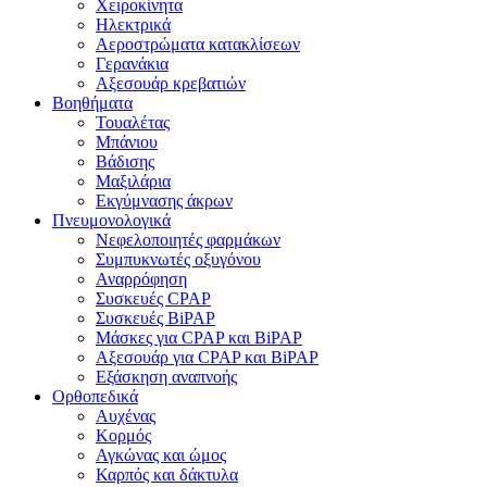
Χειροκίνητα
Ηλεκτρικά
Αεροστρώματα κατακλίσεων
Γερανάκια
Αξεσουάρ κρεβατιών
Βοηθήματα
Τουαλέτας
Μπάνιου
Βάδισης
Μαξιλάρια
Εκγύμνασης άκρων
Πνευμονολογικά
Νεφελοποιητές φαρμάκων
Συμπυκνωτές οξυγόνου
Αναρρόφηση
Συσκευές CPAP
Συσκευές BiPAP
Μάσκες για CPAP και BiPAP
Αξεσουάρ για CPAP και BiPAP
Εξάσκηση αναπνοής
Ορθοπεδικά
Αυχένας
Κορμός
Αγκώνας και ώμος
Καρπός και δάκτυλα