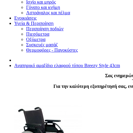
Ισχίο και μηρός
Γόνατο και κνήμη
Αστράγαλος και πέλμα
Ενοικιάσεις
Υγεία & Περιποίηση
Περιποίηση ποδιών
Πιεσόμετρα
Οξύμετρα
Συσκευές μασάζ
Θερμοφόρες - Παγοκύστες
Αναπηρικό αμαξίδιο ελαφρού τύπου Breezy Style 43cm
Σας ενημερών
Για την καλύτερη εξυπηρέτησή σας, ε