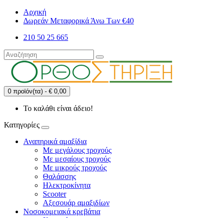
Αρχική
Δωρεάν Μεταφορικά Άνω Των €40
210 50 25 665
0 προϊόν(τα) - € 0,00
Το καλάθι είναι άδειο!
Κατηγορίες
Αναπηρικά αμαξίδια
Με μεγάλους τροχούς
Με μεσαίους τροχούς
Με μικρούς τροχούς
Θαλάσσης
Ηλεκτροκίνητα
Scooter
Αξεσουάρ αμαξιδίων
Νοσοκομειακά κρεβάτια