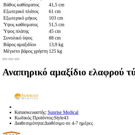
Βάθος καθίσματος
41,5 cm
Εξωτερικό πλάτος
61 cm
Εξωτερικό μήκος
103 cm
Ύψος καθίσματος
51,5 cm
Ύψος πλάτης
45 cm
Συνολικό ύψος
88 cm
Βάρος αμαξιδίου
13,9 kg
Μέγιστο βάρος χρήστη
125 kg
Αναπηρικό αμαξίδιο ελαφρού τύ
Κατασκευαστής:
Sunrise Medical
Κωδικός Προϊόντος:Style43
Διαθεσιμότητα:Διαθέσιμο σε 4-7 ημέρες