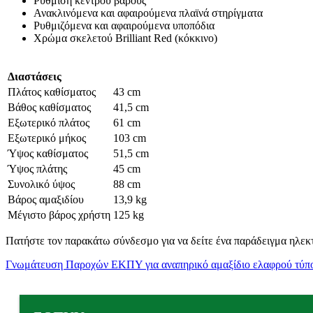
Ρύθμιση κέντρου βάρους
Ανακλινόμενα και αφαιρούμενα πλαϊνά στηρίγματα
Ρυθμιζόμενα και αφαιρούμενα υποπόδια
Χρώμα σκελετού Brilliant Red (κόκκινο)
Διαστάσεις
Πλάτος καθίσματος
43 cm
Βάθος καθίσματος
41,5 cm
Εξωτερικό πλάτος
61 cm
Εξωτερικό μήκος
103 cm
Ύψος καθίσματος
51,5 cm
Ύψος πλάτης
45 cm
Συνολικό ύψος
88 cm
Βάρος αμαξιδίου
13,9 kg
Μέγιστο βάρος χρήστη
125 kg
Πατήστε τον παρακάτω σύνδεσμο για να δείτε ένα παράδειγμα ηλεκ
Γνωμάτευση Παροχών ΕΚΠΥ για αναπηρικό αμαξίδιο ελαφρού τύπ