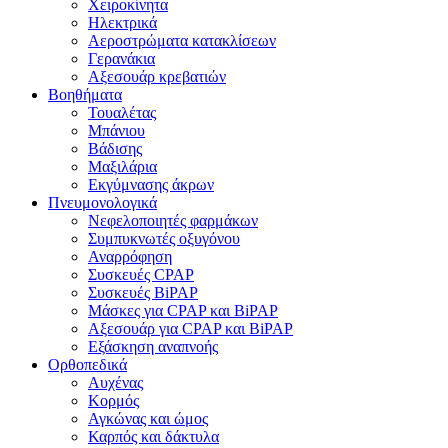
Χειροκίνητα
Ηλεκτρικά
Αεροστρώματα κατακλίσεων
Γερανάκια
Αξεσουάρ κρεβατιών
Βοηθήματα
Τουαλέτας
Μπάνιου
Βάδισης
Μαξιλάρια
Εκγύμνασης άκρων
Πνευμονολογικά
Νεφελοποιητές φαρμάκων
Συμπυκνωτές οξυγόνου
Αναρρόφηση
Συσκευές CPAP
Συσκευές BiPAP
Μάσκες για CPAP και BiPAP
Αξεσουάρ για CPAP και BiPAP
Εξάσκηση αναπνοής
Ορθοπεδικά
Αυχένας
Κορμός
Αγκώνας και ώμος
Καρπός και δάκτυλα