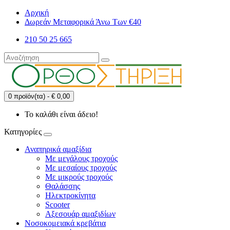
Αρχική
Δωρεάν Μεταφορικά Άνω Των €40
210 50 25 665
0 προϊόν(τα) - € 0,00
Το καλάθι είναι άδειο!
Κατηγορίες
Αναπηρικά αμαξίδια
Με μεγάλους τροχούς
Με μεσαίους τροχούς
Με μικρούς τροχούς
Θαλάσσης
Ηλεκτροκίνητα
Scooter
Αξεσουάρ αμαξιδίων
Νοσοκομειακά κρεβάτια