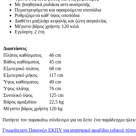
Με βοηθητικά ροδάκια αντι-ανατροπής
Περιστρεφόμενα και αφαιρούμενα υποπόδια
Ρυθμιζόμενα καθ' ύψος υποπόδια
Διαθέτει μαξιλάρι κεφαλής και ζώνη ασφαλείας
Μέγιστο βάρος χρήστη: 120 κιλά
Εγγύηση: 2 έτη
Διαστάσεις
Πλάτος καθίσματος
46 cm
Βάθος καθίσματος
45 cm
Εξωτερικό πλάτος
68 cm
Εξωτερικό μήκος
117 cm
Ύψος καθίσματος
49 cm
Ύψος πλάτης
76 cm
Συνολικό ύψος
125 cm
Βάρος αμαξιδίου
22,5 kg
Μέγιστο βάρος χρήστη
120 kg
Πατήστε τον παρακάτω σύνδεσμο για να δείτε ένα παράδειγμα ηλεκ
Γνωμάτευση Παροχών ΕΚΠΥ για αναπηρικό αμαξίδιο ειδικού τύπου