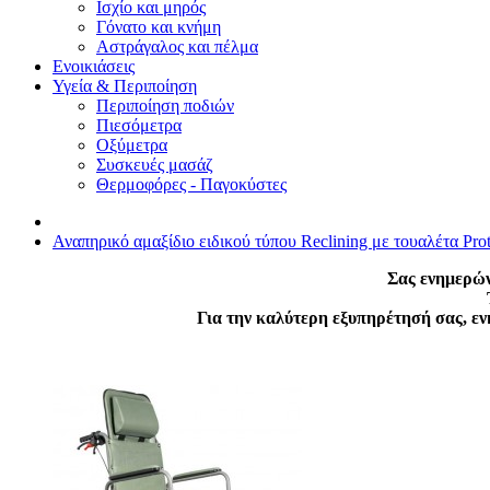
Ισχίο και μηρός
Γόνατο και κνήμη
Αστράγαλος και πέλμα
Ενοικιάσεις
Υγεία & Περιποίηση
Περιποίηση ποδιών
Πιεσόμετρα
Οξύμετρα
Συσκευές μασάζ
Θερμοφόρες - Παγοκύστες
Αναπηρικό αμαξίδιο ειδικού τύπου Reclining με τουαλέτα Pro
Σας ενημερών
Για την καλύτερη εξυπηρέτησή σας, ε