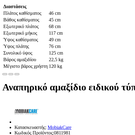
Διαστάσεις
Πλάτος καθίσματος
46 cm
Βάθος καθίσματος
45 cm
Εξωτερικό πλάτος
68 cm
Εξωτερικό μήκος
117 cm
Ύψος καθίσματος
49 cm
Ύψος πλάτης
76 cm
Συνολικό ύψος
125 cm
Βάρος αμαξιδίου
22,5 kg
Μέγιστο βάρος χρήστη
120 kg
Αναπηρικό αμαξίδιο ειδικού τύπ
Κατασκευαστής:
MobiakCare
Κωδικός Προϊόντος:0811981