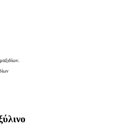
μαξιδίων.
δίων
ξύλινο