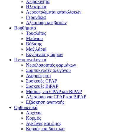
Χειροκίνητα
Ηλεκτρικά
Αεροστρώματα κατακλίσεων
Γερανάκια
Αξεσουάρ κρεβατιών
Βοηθήματα
Τουαλέτας
Μπάνιου
Βάδισης
Μαξιλάρια
Εκγύμνασης άκρων
Πνευμονολογικά
Νεφελοποιητές φαρμάκων
Συμπυκνωτές οξυγόνου
Αναρρόφηση
Συσκευές CPAP
Συσκευές BiPAP
Μάσκες για CPAP και BiPAP
Αξεσουάρ για CPAP και BiPAP
Εξάσκηση αναπνοής
Ορθοπεδικά
Αυχένας
Κορμός
Αγκώνας και ώμος
Καρπός και δάκτυλα