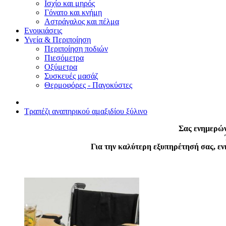
Ισχίο και μηρός
Γόνατο και κνήμη
Αστράγαλος και πέλμα
Ενοικιάσεις
Υγεία & Περιποίηση
Περιποίηση ποδιών
Πιεσόμετρα
Οξύμετρα
Συσκευές μασάζ
Θερμοφόρες - Παγοκύστες
Τραπέζι αναπηρικού αμαξιδίου ξύλινο
Σας ενημερών
Για την καλύτερη εξυπηρέτησή σας, ε