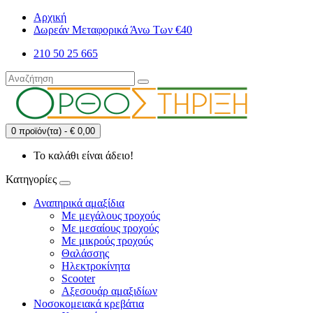
Αρχική
Δωρεάν Μεταφορικά Άνω Των €40
210 50 25 665
0 προϊόν(τα) - € 0,00
Το καλάθι είναι άδειο!
Κατηγορίες
Αναπηρικά αμαξίδια
Με μεγάλους τροχούς
Με μεσαίους τροχούς
Με μικρούς τροχούς
Θαλάσσης
Ηλεκτροκίνητα
Scooter
Αξεσουάρ αμαξιδίων
Νοσοκομειακά κρεβάτια