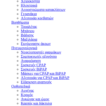
Χειροκίνητα
Ηλεκτρικά
Αεροστρώματα κατακλίσεων
Γερανάκια
Αξεσουάρ κρεβατιών
Βοηθήματα
Τουαλέτας
Μπάνιου
Βάδισης
Μαξιλάρια
Εκγύμνασης άκρων
Πνευμονολογικά
Νεφελοποιητές φαρμάκων
Συμπυκνωτές οξυγόνου
Αναρρόφηση
Συσκευές CPAP
Συσκευές BiPAP
Μάσκες για CPAP και BiPAP
Αξεσουάρ για CPAP και BiPAP
Εξάσκηση αναπνοής
Ορθοπεδικά
Αυχένας
Κορμός
Αγκώνας και ώμος
Καρπός και δάκτυλα