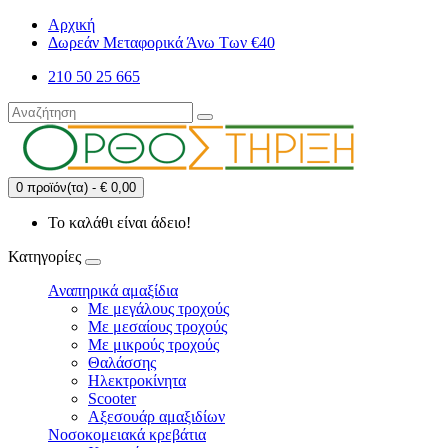
Αρχική
Δωρεάν Μεταφορικά Άνω Των €40
210 50 25 665
0 προϊόν(τα) - € 0,00
Το καλάθι είναι άδειο!
Κατηγορίες
Αναπηρικά αμαξίδια
Με μεγάλους τροχούς
Με μεσαίους τροχούς
Με μικρούς τροχούς
Θαλάσσης
Ηλεκτροκίνητα
Scooter
Αξεσουάρ αμαξιδίων
Νοσοκομειακά κρεβάτια