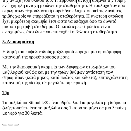
την αντοχή του υλικού του. Υπερβολική αντοχή αυξάνει την τριβή,
ενώ χαμηλή αντοχή μειώνει την σταθερότητα. Η τουλάχιστον δύο
στρωμάτων θεμοπλαστική ουρεθάνη ελαχιστοποιεί τις δυνάμεις
τριβής χωρίς να επηρεάζεται η σταθερότητα. Η ανώτερη στρώση
έχει μικρότερη ακαμψία έτσι ώστε να υπάρχει όσο το δυνατό
μικρότερη τριβή στο δέρμα. Οι κατώτερες στρώσεις είναι
ενισχυμένες έτσι ώστε να επιτευχθεί η βέλτιστη σταθερότητα.
3. Αποσυμπίεση
Η δομή του κυψελοειδούς μαξιλαριού παρέχει μια ομοιόμορφη
κατανομή της προκύπτουσας πίεσης.
Με την διαφορετική ακαμψία των διαφόρων στρωμάτων του
μαξιλαριού καθώς και με την τριών βαθμών αντίσταση των
στρωμάτων (κατά μήκος, κατά πλάτος και κάθετα), επιτυγχάνεται η
κατανομή της πίεσης σε μεγαλύτερη περιοχή.
Tip
Τα μαξιλάρια Stimulite® είναι υδρόφιλα. Για μεγαλύτερη διάρκεια
ζωής τοποθετείστε το μαξιλάρι σας 1 φορά το μήνα σε μια λεκάνη
με νερό για 30 λεπτά.