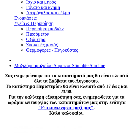
Ισχίο και μηρός
Γόνατο και κνήμη
Αστράγαλος και πέλμα
Ενοικιάσεις
Υγεία & Περιποίηση
Περιποίηση ποδιών
Πιεσόμετρα
Οξύμετρα
Συσκευές μασάζ
Θερμοφόρες - Παγοκύστες
Μαξιλάρι αμαξιδίου Supracor Stimulite Slimline
Σας ενημερώνουμε οτι τα καταστήματά μας θα είναι κλειστά
όλα τα Σάββατα του Αυγούστου.
Το κατάστημα Περιστερίου θα είναι κλειστό από 17 έως και
23/08.
Για την καλύτερη εξυπηρέτησή σας, ενημερωθείτε για τα
ωράρια λειτουργίας των καταστημάτων μας στην ενότητα
"Επικοινωνήστε μαζί μας"
.
Καλό καλοκαίρι.