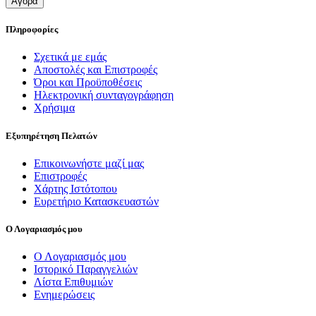
Αγορά
Πληροφορίες
Σχετικά με εμάς
Αποστολές και Επιστροφές
Όροι και Προϋποθέσεις
Ηλεκτρονική συνταγογράφηση
Χρήσιμα
Εξυπηρέτηση Πελατών
Επικοινωνήστε μαζί μας
Επιστροφές
Χάρτης Ιστότοπου
Ευρετήριο Κατασκευαστών
Ο Λογαριασμός μου
Ο Λογαριασμός μου
Ιστορικό Παραγγελιών
Λίστα Επιθυμιών
Ενημερώσεις