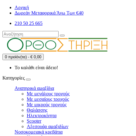
Αρχική
Δωρεάν Μεταφορικά Άνω Των €40
210 50 25 665
0 προϊόν(τα) - € 0,00
Το καλάθι είναι άδειο!
Κατηγορίες
Αναπηρικά αμαξίδια
Με μεγάλους τροχούς
Με μεσαίους τροχούς
Με μικρούς τροχούς
Θαλάσσης
Ηλεκτροκίνητα
Scooter
Αξεσουάρ αμαξιδίων
Νοσοκομειακά κρεβάτια