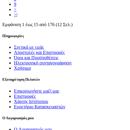
9
>
>|
Εμφάνιση 1 έως 15 από 176 (12 Σελ.)
Πληροφορίες
Σχετικά με εμάς
Αποστολές και Επιστροφές
Όροι και Προϋποθέσεις
Ηλεκτρονική συνταγογράφηση
Χρήσιμα
Εξυπηρέτηση Πελατών
Επικοινωνήστε μαζί μας
Επιστροφές
Χάρτης Ιστότοπου
Ευρετήριο Κατασκευαστών
Ο Λογαριασμός μου
Ο Λογαριασμός μου