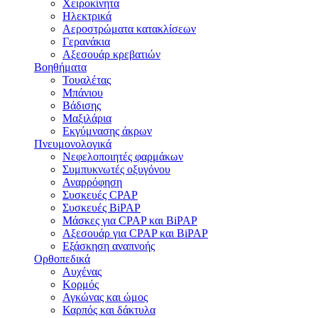
Χειροκίνητα
Ηλεκτρικά
Αεροστρώματα κατακλίσεων
Γερανάκια
Αξεσουάρ κρεβατιών
Βοηθήματα
Τουαλέτας
Μπάνιου
Βάδισης
Μαξιλάρια
Εκγύμνασης άκρων
Πνευμονολογικά
Νεφελοποιητές φαρμάκων
Συμπυκνωτές οξυγόνου
Αναρρόφηση
Συσκευές CPAP
Συσκευές BiPAP
Μάσκες για CPAP και BiPAP
Αξεσουάρ για CPAP και BiPAP
Εξάσκηση αναπνοής
Ορθοπεδικά
Αυχένας
Κορμός
Αγκώνας και ώμος
Καρπός και δάκτυλα